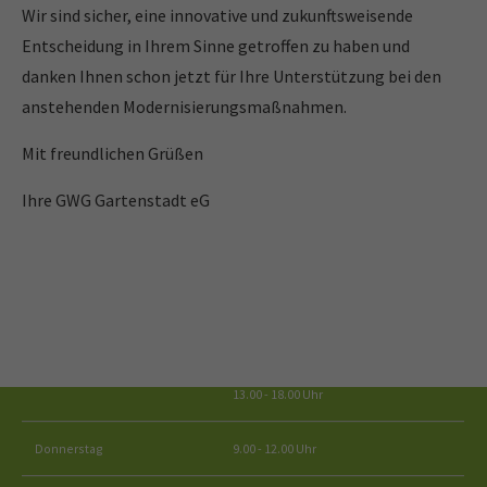
Wir sind sicher, eine innovative und zukunftsweisende
Entscheidung in Ihrem Sinne getroffen zu haben und
Treten Sie mit
danken Ihnen schon jetzt für Ihre Unterstützung bei den
uns in
anstehenden Modernisierungsmaßnahmen.
Kontakt!
Mit freundlichen Grüßen
Ihre GWG Gartenstadt eG
Öffnungszeiten
Für Fragen stehen wir Ihnen persönlich oder telefonisch mit Rat
und Tat zur Seite.
09.00 - 12.00 Uhr
Dienstag
13.00 - 18.00 Uhr
Donnerstag
9.00 - 12.00 Uhr